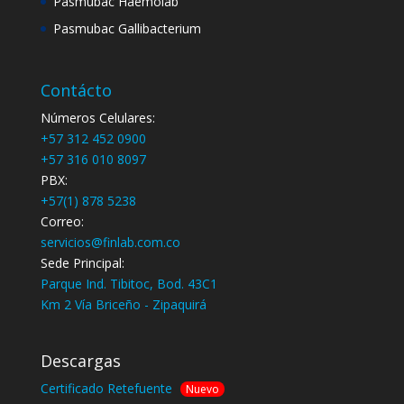
Pasmubac Haemolab
Pasmubac Gallibacterium
Contácto
Números Celulares:
+57 312 452 0900
+57 316 010 8097
PBX:
+57(1) 878 5238
Correo:
servicios@finlab.com.co
Sede Principal:
Parque Ind. Tibitoc, Bod. 43C1
Km 2 Vía Briceño - Zipaquirá
Descargas
Certificado Retefuente
Nuevo