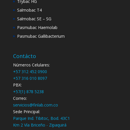
Trybac HG
Salmobac T4
Salmobac SE – SG
Pasmubac Haemolab
Pasmubac Gallibacterium
Contácto
Números Celulares:
+57 312 452 0900
+57 316 010 8097
PBX:
+57(1) 878 5238
Correo:
servicios@finlab.com.co
Sede Principal:
Parque Ind. Tibitoc, Bod. 43C1
Km 2 Vía Briceño - Zipaquirá